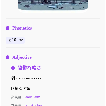
Phonetics
ˈglü-mē
Adjective
陰鬱な暗さ
例）
a gloomy cave
陰鬱な洞窟
dark
dim
類義語）
bright
cheerful
対義語）