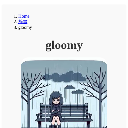
Home
辞書
gloomy
gloomy