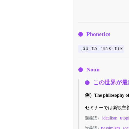
Phonetics
ˌäp-tə-ˈmis-tik
Noun
この世界が最
例）
The philosophy of
セミナーでは楽観主
idealism
utop
類義語）
pessimism
sce
対義語）