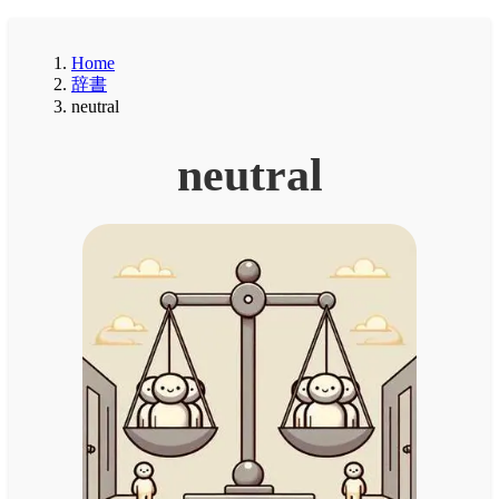
Home
辞書
neutral
neutral